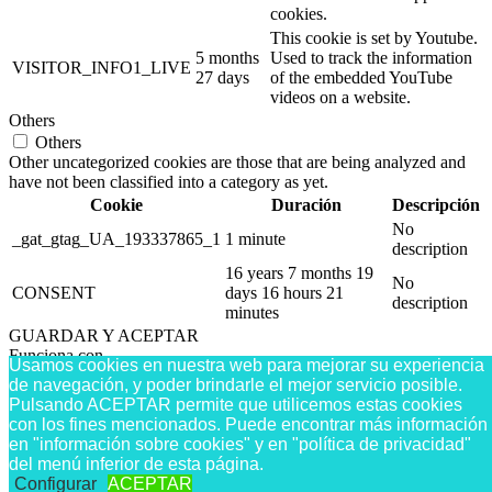
cookies.
This cookie is set by Youtube.
5 months
Used to track the information
VISITOR_INFO1_LIVE
27 days
of the embedded YouTube
videos on a website.
Others
Others
Other uncategorized cookies are those that are being analyzed and
have not been classified into a category as yet.
Cookie
Duración
Descripción
No
_gat_gtag_UA_193337865_1
1 minute
description
16 years 7 months 19
No
CONSENT
days 16 hours 21
description
minutes
GUARDAR Y ACEPTAR
Funciona con
Usamos cookies en nuestra web para mejorar su experiencia
de navegación, y poder brindarle el mejor servicio posible.
Pulsando ACEPTAR permite que utilicemos estas cookies
con los fines mencionados. Puede encontrar más información
en "información sobre cookies" y en "política de privacidad"
del menú inferior de esta página.
error:
Content is protected !!
Configurar
ACEPTAR