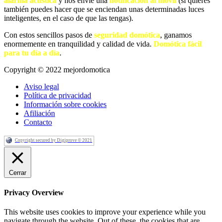
alarma acústica
y nos envíe una
notificación al móvil
(si quieres
también puedes hacer que se enciendan unas determinadas luces
inteligentes, en el caso de que las tengas).
Con estos sencillos pasos de
seguridad domótica
, ganamos
enormemente en tranquilidad y calidad de vida.
Domótica fácil
para tu día a día
.
Copyright © 2022 mejordomotica
Aviso legal
Política de privacidad
Información sobre cookies
Afiliación
Contacto
Copyright secured by Digiprove © 2021
Cerrar
Privacy Overview
This website uses cookies to improve your experience while you
navigate through the website. Out of these, the cookies that are