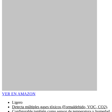
VER EN AMAZON
Ligero
Detecta múltiples gases tóxicos (Formaldehido, VOC, CO2)
.
Configurable también como sensor de temperatura y humedad