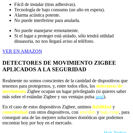
Fácil de instalar (tiras adhesivas).
Tecnología de bajo consumo (un año en espera).
Alarma acústica potente.
No puede interferirse para anularla.
No puede manejarse remotamente.
Si el lugar a proteger está aislado, sólo tendrá utilidad
disuasoria, no nos llegará aviso al teléfono.
VER EN AMAZON
DETECTORES DE MOVIMIENTO ZIGBEE
APLICADOS A LA SEGURIDAD
Realmente no somos conscientes de la cantidad de dispositivos que
tenemos para protegernos, y, entre todos ellos, los
detectores de
movimiento
Zigbee ocupan un lugar privilegiado (si quieres saber
más sobre el estándar Zigbee y sus ventajas pulsa
aquí
).
En el caso de estos dispositivos Zigbee, unimos
fiabilidad
y
conectividad
con otros dispositivos, con
sencillez
y
bajo coste
, para
conseguir una de las mejores soluciones domóticas que podemos
encontrar hoy por hoy en el mercado.
Para llevar a cabo este proyecto, vamos a necesitar un
Hub Zigbee
,