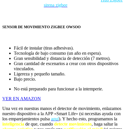
si no lo tenemos ya; la
sirena zigbee
que podéis encontrar al
principio de esta página, y el detector de movimiento Zigbee que os
presentamos a continuación.
SENSOR DE MOVIMIENTO ZIGBEE OWSOO
Fácil de instalar (tiras adhesivas).
Tecnología de bajo consumo (un año en espera).
Gran sensibilidad y distancia de detección (7 metros).
Gran cantidad de escenarios a crear con otros dispositivos
vinculados.
Ligereza y pequeño tamaño.
Bajo precio.
No está preparado para funcionar a la intemperie.
VER EN AMAZON
Una vez en nuestras manos el detector de movimiento, enlazamos
nuestro dispositivo a la APP «Smart Life» (si necesitas ayuda con
los emparejamientos pulsa
aquí
). Y hecho esto, programamos la
inteligencia
de que, cuando
detecte
movimiento
, haga saltar la