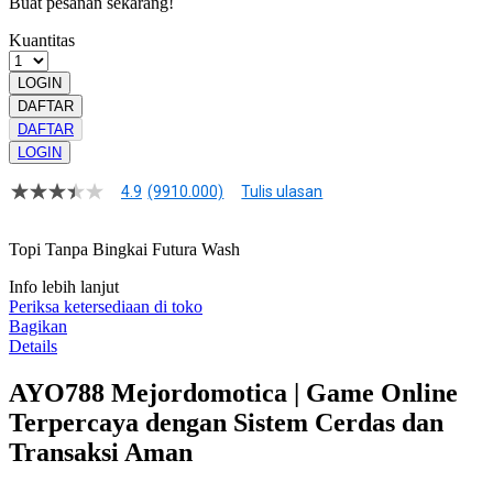
Buat pesanan sekarang!
Kuantitas
LOGIN
DAFTAR
DAFTAR
LOGIN
4.9
(9910.000)
Tulis ulasan
4.9
dari
5
Topi Tanpa Bingkai Futura Wash
bintang,
nilai
Info lebih lanjut
rating
rata-
Periksa ketersediaan di toko
rata.
Bagikan
Read
Details
13
Reviews.
AYO788 Mejordomotica | Game Online
Tautan
halaman
Terpercaya dengan Sistem Cerdas dan
yang
sama.
Transaksi Aman