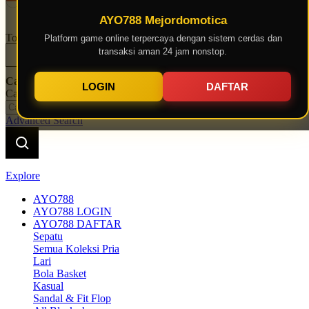
Indonesia
AYO788 Mejordomotica
Toggle Nav
Platform game online terpercaya dengan sistem cerdas dan
transaksi aman 24 jam nonstop.
LOGIN
DAFTAR
Cari
LOGIN
DAFTAR
Cari
Advanced Search
Explore
AYO788
AYO788 LOGIN
AYO788 DAFTAR
Sepatu
Semua Koleksi Pria
Lari
Bola Basket
Kasual
Sandal & Fit Flop