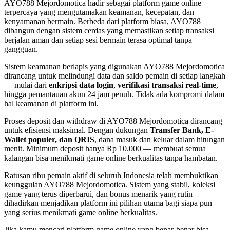
AYO788 Mejordomotica hadir sebagai platform game online
terpercaya yang mengutamakan keamanan, kecepatan, dan
kenyamanan bermain. Berbeda dari platform biasa, AYO788
dibangun dengan sistem cerdas yang memastikan setiap transaksi
berjalan aman dan setiap sesi bermain terasa optimal tanpa
gangguan.
Sistem keamanan berlapis yang digunakan AYO788 Mejordomotica
dirancang untuk melindungi data dan saldo pemain di setiap langkah
— mulai dari
enkripsi data login
,
verifikasi transaksi real-time
,
hingga pemantauan akun 24 jam penuh. Tidak ada kompromi dalam
hal keamanan di platform ini.
Proses deposit dan withdraw di AYO788 Mejordomotica dirancang
untuk efisiensi maksimal. Dengan dukungan
Transfer Bank, E-
Wallet populer, dan QRIS
, dana masuk dan keluar dalam hitungan
menit. Minimum deposit hanya Rp 10.000 — membuat semua
kalangan bisa menikmati game online berkualitas tanpa hambatan.
Ratusan ribu pemain aktif di seluruh Indonesia telah membuktikan
keunggulan AYO788 Mejordomotica. Sistem yang stabil, koleksi
game yang terus diperbarui, dan bonus menarik yang rutin
dihadirkan menjadikan platform ini pilihan utama bagi siapa pun
yang serius menikmati game online berkualitas.
Jika kamu mencari platform game online yang benar-benar bisa