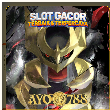
×
ID
Gratis
Ongkir
se-
Indonesia!
Masuk | Daftar
Lokasi Toko
Lacak Pesanan
Pengembalian Pesanan
Bantuan